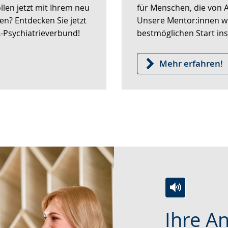
wird
len jetzt mit Ihrem neu
für Menschen, die von 
angezeigt.
en? Entdecken Sie jetzt
Unsere Mentor:innen w
-Psychiatrieverbund!
bestmöglichen Start ins
Mehr erfahren!
Zur
Aktiviere
Ein
Ihre A
Leichten
Audio-
Video