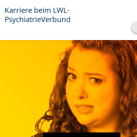
Karriere beim LWL-
PsychiatrieVerbund
Transkript anzeigen
Abspielen
Pausieren