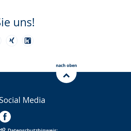
ie uns!
e
nach oben
Social Media
Datenschutzhinweis: