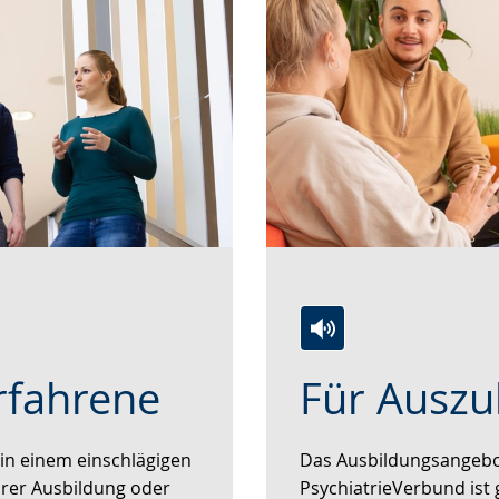
Zur
Aktiviere
Ein
rfahrene
Für Ausz
Leichten
Audio-
Video
Sprache
Unterstützung.
in
wechseln.
Deutscher
 in einem einschlägigen
Das Ausbildungsangebo
Gebärdensprache
hrer Ausbildung oder
PsychiatrieVerbund ist 