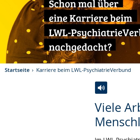
Startseite
Karriere beim LWL-PsychiatrieVerbund
Zur
Aktiviere
Ein
Viele Ar
Leichten
Audio-
Video
Sprache
Unterstützung.
in
Menschl
wechseln.
Deutscher
Gebärdensprach
Im LWL-Psychiat