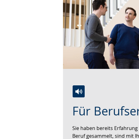
Zur
Aktiviere
Ein
Für Berufse
Leichten
Audio-
Video
Sprache
Unterstützung.
in
wechseln.
Deutscher
Sie haben bereits Erfahrung
Gebärdensprache
Beruf gesammelt, sind mit I