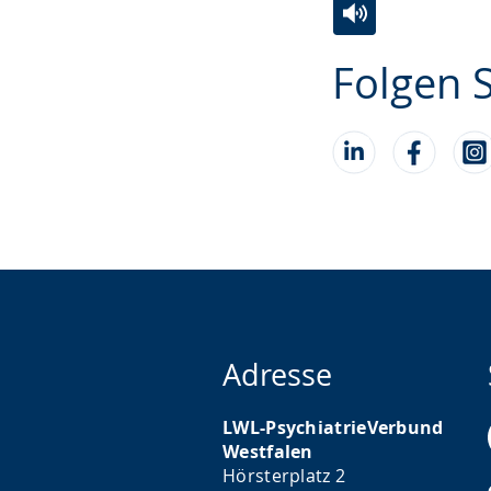
Zur
Aktiviere
Ein
Folgen S
Leichten
Audio-
Video
Sprache
Unterstützung.
in
wechseln.
Deutscher
Gebärdensprach
wird
angezeigt.
Adresse
LWL-PsychiatrieVerbund
Westfalen
Hörsterplatz 2