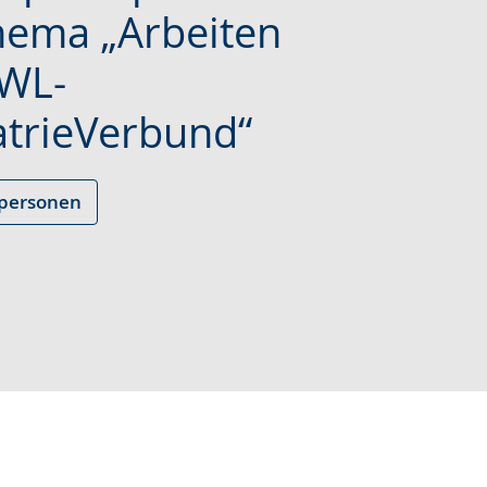
ema „Arbeiten
WL-
che
atrieVerbund“
personen