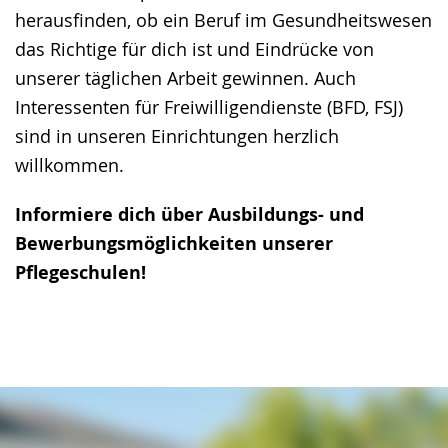
h
herausfinden, ob ein Beruf im Gesundheitswesen
e
das Richtige für dich ist und Eindrücke von
w
unserer täglichen Arbeit gewinnen. Auch
i
Interessenten für Freiwilligendienste (BFD, FSJ)
r
sind in unseren Einrichtungen herzlich
d
willkommen.
a
Informiere dich über Ausbildungs- und
n
Bewerbungsmöglichkeiten unserer
g
Pflegeschulen!
e
z
e
i
g
t