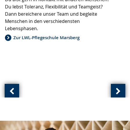
Du lebst Toleranz, Flexibilität und Teamgeist?
Gebärdensprache
Dann bereichere unser Team und begleite
wird
Menschen in den verschiedensten
angezeigt.
Lebensphasen.
Zur LWL-Pflegeschule Marsberg
Vorherige
Näch
Ansicht:
Ansic
(
(
von
von
)
)