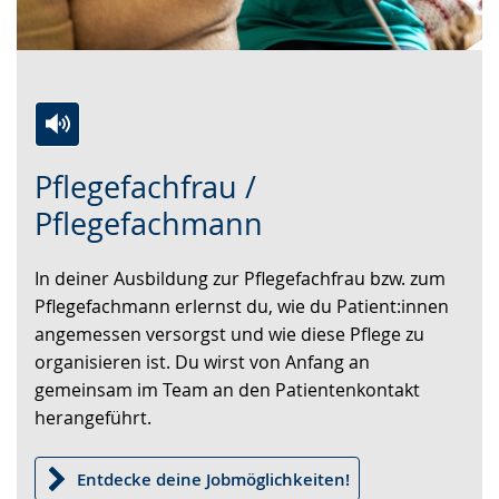
Zur
Aktiviere
Ein
Pflegefachfrau /
Leichten
Audio-
Video
Sprache
Unterstützung.
in
Pflegefachmann
wechseln.
Deutscher
Gebärdensprache
In deiner Ausbildung zur Pflegefachfrau bzw. zum
wird
Pflegefachmann erlernst du, wie du Patient:innen
angezeigt.
angemessen versorgst und wie diese Pflege zu
organisieren ist. Du wirst von Anfang an
gemeinsam im Team an den Patientenkontakt
herangeführt.
Entdecke deine Jobmöglichkeiten!