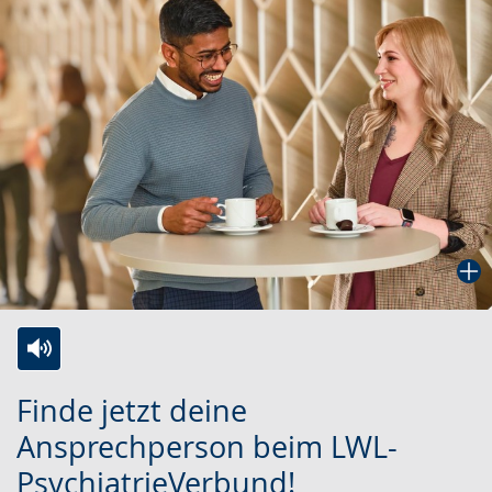
Zur
Aktiviere
Ein
Finde jetzt deine
Leichten
Audio-
Video
Ansprechperson beim LWL-
Sprache
Unterstützung.
in
PsychiatrieVerbund!
wechseln.
Deutscher