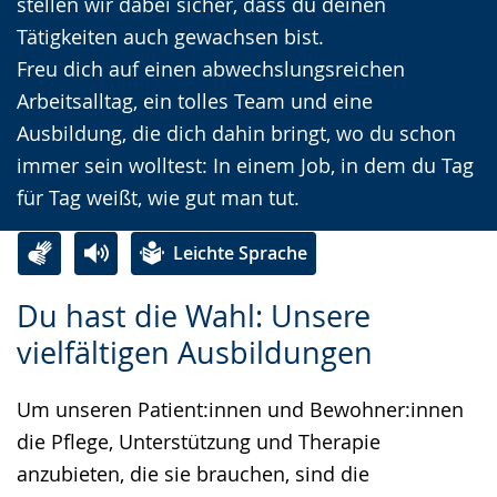
stellen wir dabei sicher, dass du deinen
Tätigkeiten auch gewachsen bist.
Freu dich auf einen abwechslungsreichen
Arbeitsalltag, ein tolles Team und eine
Ausbildung, die dich dahin bringt, wo du schon
immer sein wolltest: In einem Job, in dem du Tag
für Tag weißt, wie gut man tut.
Leichte Sprache
Zur
Aktiviere
Ein
Du hast die Wahl: Unsere
Leichten
Audio-
Video
vielfältigen Ausbildungen
Sprache
Unterstützung.
in
wechseln.
Deutscher
Um unseren Patient:innen und Bewohner:innen
Gebärdensprache
die Pflege, Unterstützung und Therapie
wird
anzubieten, die sie brauchen, sind die
angezeigt.