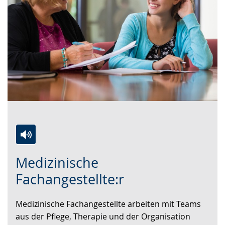
Zur
Aktiviere
Ein
Medizinische
Leichten
Audio-
Video
Sprache
Unterstützung.
in
Fachangestellte:r
wechseln.
Deutscher
Gebärdensprache
Medizinische Fachangestellte arbeiten mit Teams
wird
aus der Pflege, Therapie und der Organisation