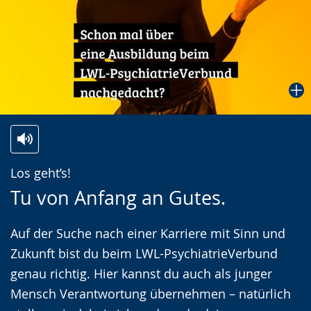
Zur
Aktiviere
Ein
Los geht’s!
Leichten
Audio-
Video
Tu von Anfang an Gutes.
Sprache
Unterstützung.
in
wechseln.
Deutscher
Auf der Suche nach einer Karriere mit Sinn und
Gebärdensprache
Zukunft bist du beim LWL-PsychiatrieVerbund
wird
genau richtig. Hier kannst du auch als junger
angezeigt.
Mensch Verantwortung übernehmen – natürlich