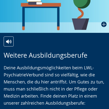
Zur
Aktiviere
Ein
Weitere Ausbildungsberufe
Leichten
Audio-
Video
Sprache
Unterstützung.
in
Deine Ausbildungsmöglichkeiten beim LWL-
wechseln.
Deutscher
PsychiatrieVerbund sind so vielfältig, wie die
Gebärdensprache
Menschen, die du hier antriffst. Um Gutes zu tun,
wird
muss man schließlich nicht in der Pflege oder
angezeigt.
Medizin arbeiten. Finde deinen Platz in einem
unserer zahlreichen Ausbildungsberufe: