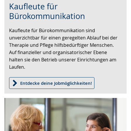
Kaufleute für
Leichten
Audio-
Video
Sprache
Unterstützung.
in
Bürokommunikation
wechseln.
Deutscher
Gebärdensprache
Kaufleute für Bürokommunikation sind
wird
unverzichtbar für einen geregelten Ablauf bei der
angezeigt.
Therapie und Pflege hilfsbedürftiger Menschen.
Auf finanzieller und organisatorischer Ebene
halten sie den Betrieb unserer Einrichtungen am
Laufen.
Entdecke deine Jobmöglichkeiten!