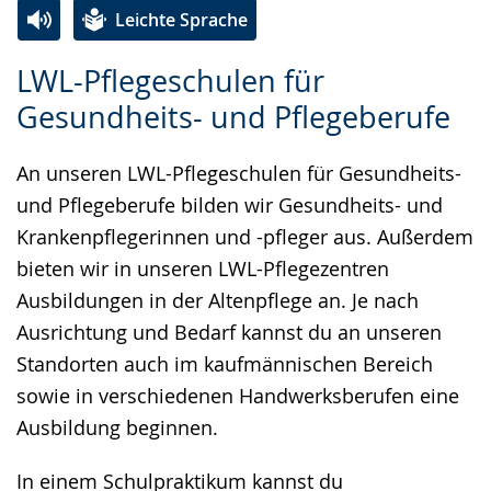
Leichte Sprache
e
t
e
Zur
Aktiviere
Ein
w
e
r
LWL-Pflegeschulen für
Leichten
Audio-
Video
e
r
G
Gesundheits- und Pflegeberufe
Sprache
Unterstützung.
in
c
s
e
wechseln.
Deutscher
h
t
b
An unseren LWL-Pflegeschulen für Gesundheits-
Gebärdensprache
s
ü
ä
und Pflegeberufe bilden wir Gesundheits- und
wird
e
t
r
Krankenpflegerinnen und -pfleger aus. Außerdem
angezeigt.
l
z
d
bieten wir in unseren LWL-Pflegezentren
n
u
e
Ausbildungen in der Altenpflege an. Je nach
.
n
n
Ausrichtung und Bedarf kannst du an unseren
g
s
Standorten auch im kaufmännischen Bereich
.
p
sowie in verschiedenen Handwerksberufen eine
r
Ausbildung beginnen.
a
c
In einem Schulpraktikum kannst du